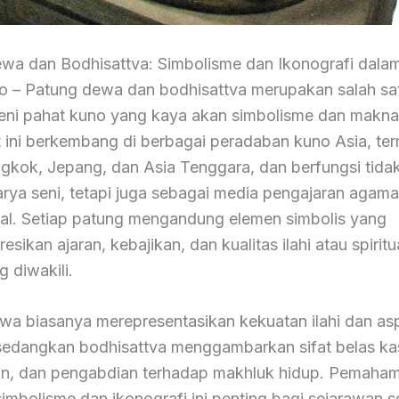
wa dan Bodhisattva: Simbolisme dan Ikonografi dalam
o – Patung dewa dan bodhisattva merupakan salah sa
eni pahat kuno yang kaya akan simbolisme dan makna s
t ini berkembang di berbagai peradaban kuno Asia, te
ngkok, Jepang, dan Asia Tenggara, dan berfungsi tida
arya seni, tetapi juga sebagai media pengajaran agam
tual. Setiap patung mengandung elemen simbolis yang
sikan ajaran, kebajikan, dan kualitas ilahi atau spiritua
 diwakili.
wa biasanya merepresentasikan kekuatan ilahi dan as
sedangkan bodhisattva menggambarkan sifat belas kas
n, dan pengabdian terhadap makhluk hidup. Pemaha
imbolisme dan ikonografi ini penting bagi sejarawan se