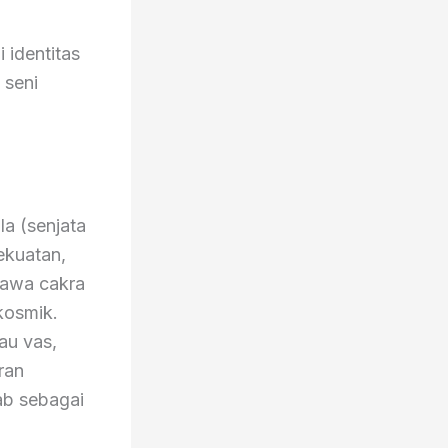
 identitas
 seni
la (senjata
kekuatan,
bawa cakra
kosmik.
au vas,
ran
ab sebagai