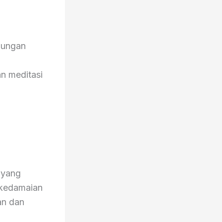
dungan
n meditasi
 yang
 kedamaian
an dan