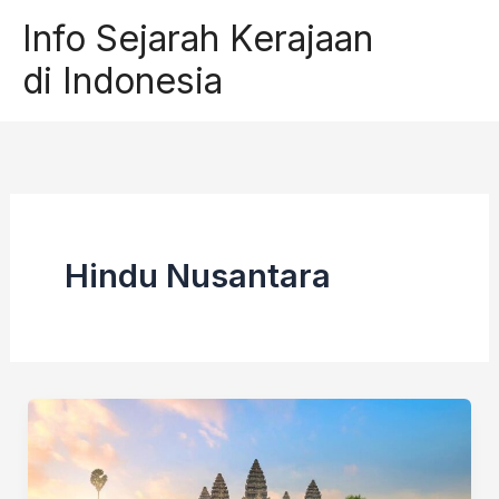
Skip
Info Sejarah Kerajaan
to
di Indonesia
content
Hindu Nusantara