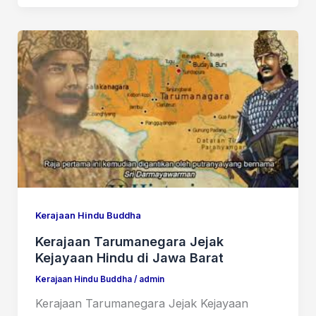
Kerajaan Hindu Buddha
Kerajaan Tarumanegara Jejak
Kejayaan Hindu di Jawa Barat
Kerajaan Hindu Buddha
/
admin
Kerajaan Tarumanegara Jejak Kejayaan